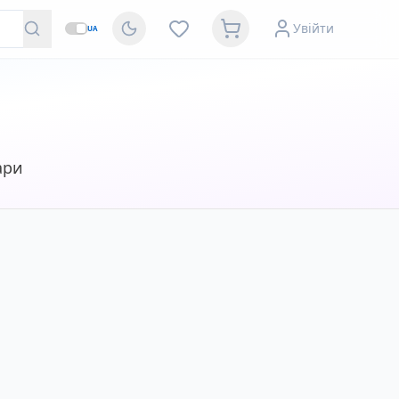
Увійти
UA
ари