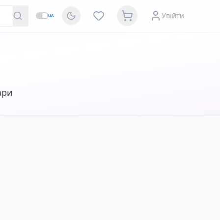
Увійти
UA
ари