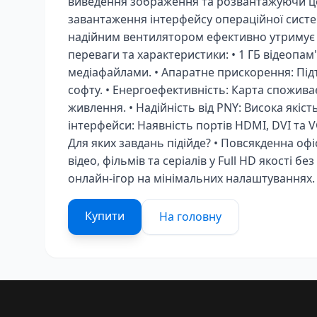
виведення зображення та розвантажуючи цен
завантаження інтерфейсу операційної систе
надійним вентилятором ефективно утримує 
переваги та характеристики: • 1 ГБ відеопа
медіафайлами. • Апаратне прискорення: Під
софту. • Енергоефективність: Карта споживає
живлення. • Надійність від PNY: Висока якіс
інтерфейси: Наявність портів HDMI, DVI та 
Для яких завдань підійде? • Повсякденна офі
відео, фільмів та серіалів у Full HD якості 
онлайн-ігор на мінімальних налаштуваннях.
Купити
На головну