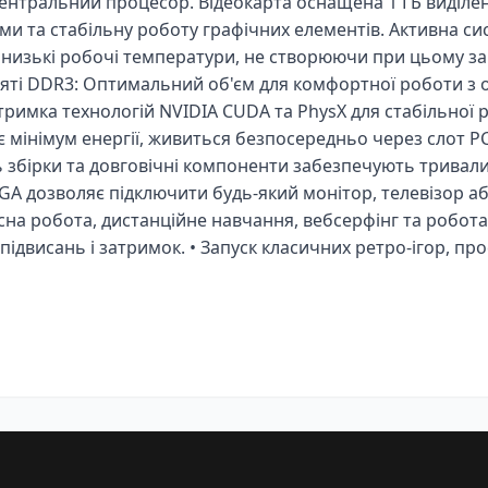
тральний процесор. Відеокарта оснащена 1 ГБ виділено
ми та стабільну роботу графічних елементів. Активна с
низькі робочі температури, не створюючи при цьому за
м'яті DDR3: Оптимальний об'єм для комфортної роботи з
тримка технологій NVIDIA CUDA та PhysX для стабільної
 мінімум енергії, живиться безпосередньо через слот PC
ть збірки та довговічні компоненти забезпечують тривали
VGA дозволяє підключити будь-який монітор, телевізор а
сна робота, дистанційне навчання, вебсерфінг та робота
без підвисань і затримок. • Запуск класичних ретро-ігор, 