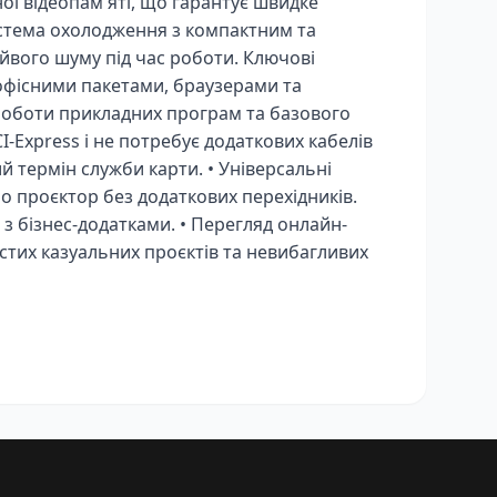
ї відеопам'яті, що гарантує швидке
истема охолодження з компактним та
йвого шуму під час роботи. Ключові
 офісними пакетами, браузерами та
 роботи прикладних програм та базового
I-Express і не потребує додаткових кабелів
й термін служби карти. • Універсальні
бо проєктор без додаткових перехідників.
 з бізнес-додатками. • Перегляд онлайн-
простих казуальних проєктів та невибагливих