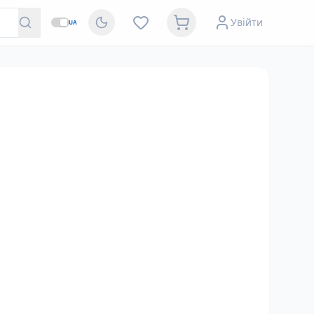
Увійти
UA