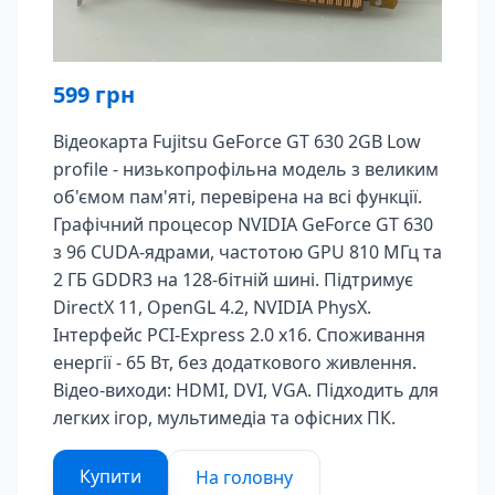
599
грн
Відеокарта Fujitsu GeForce GT 630 2GB Low
profile - низькопрофільна модель з великим
об'ємом пам'яті, перевірена на всі функції.
Графічний процесор NVIDIA GeForce GT 630
з 96 CUDA-ядрами, частотою GPU 810 МГц та
2 ГБ GDDR3 на 128-бітній шині. Підтримує
DirectX 11, OpenGL 4.2, NVIDIA PhysX.
Інтерфейс PCI-Express 2.0 x16. Споживання
енергії - 65 Вт, без додаткового живлення.
Відео-виходи: HDMI, DVI, VGA. Підходить для
легких ігор, мультимедіа та офісних ПК.
Купити
На головну