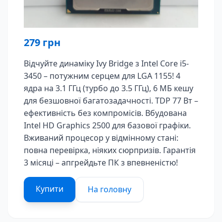
279
грн
Відчуйте динаміку Ivy Bridge з Intel Core i5-
3450 – потужним серцем для LGA 1155! 4
ядра на 3.1 ГГц (турбо до 3.5 ГГц), 6 МБ кешу
для безшовної багатозадачності. TDP 77 Вт –
ефективність без компромісів. Вбудована
Intel HD Graphics 2500 для базової графіки.
Вживаний процесор у відмінному стані:
повна перевірка, ніяких сюрпризів. Гарантія
3 місяці – апгрейдьте ПК з впевненістю!
Купити
На головну