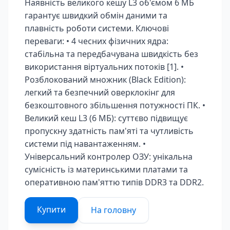
Наявність великого кешу L3 об'ємом 6 МБ
гарантує швидкий обмін даними та
плавність роботи системи. Ключові
переваги: • 4 чесних фізичних ядра:
стабільна та передбачувана швидкість без
використання віртуальних потоків [1]. •
Розблокований множник (Black Edition):
легкий та безпечний оверклокінг для
безкоштовного збільшення потужності ПК. •
Великий кеш L3 (6 МБ): суттєво підвищує
пропускну здатність пам'яті та чутливість
системи під навантаженням. •
Універсальний контролер ОЗУ: унікальна
сумісність із материнськими платами та
оперативною пам'яттю типів DDR3 та DDR2.
Купити
На головну