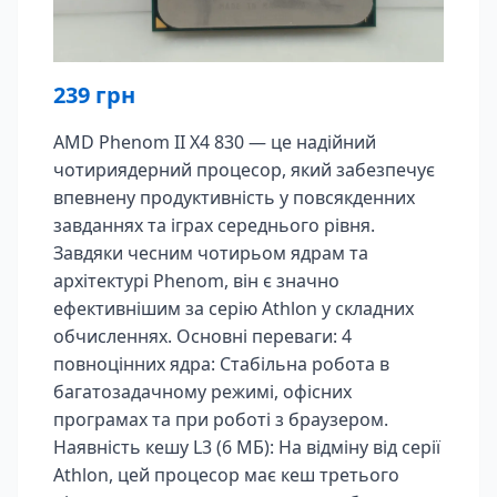
239
грн
AMD Phenom II X4 830 — це надійний
чотириядерний процесор, який забезпечує
впевнену продуктивність у повсякденних
завданнях та іграх середнього рівня.
Завдяки чесним чотирьом ядрам та
архітектурі Phenom, він є значно
ефективнішим за серію Athlon у складних
обчисленнях. Основні переваги: 4
повноцінних ядра: Стабільна робота в
багатозадачному режимі, офісних
програмах та при роботі з браузером.
Наявність кешу L3 (6 МБ): На відміну від серії
Athlon, цей процесор має кеш третього