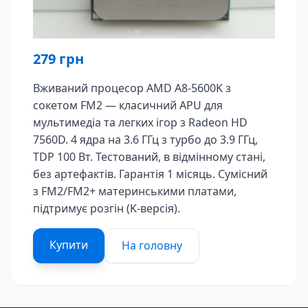
279
грн
Вживаний процесор AMD A8-5600K з
сокетом FM2 — класичний APU для
мультимедіа та легких ігор з Radeon HD
7560D. 4 ядра на 3.6 ГГц з турбо до 3.9 ГГц,
TDP 100 Вт. Тестований, в відмінному стані,
без артефактів. Гарантія 1 місяць. Сумісний
з FM2/FM2+ материнськими платами,
підтримує розгін (K-версія).
Купити
На головну