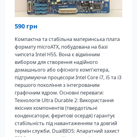
590
грн
Компактна та стабільна материнська плата
формату microATX, побудована на базі
чипсета Intel H55. Вона є відмінним
вибором для створення надійного
домашнього або офісного комп'ютера,
підтримуючи процесори Intel Core i7, i5 та i3
першого покоління з інтегрованим
графічним ядром. Основні переваги:
Технологія Ultra Durable 2: Використання
якісних компонентів (твердотільні
конденсатори, феритові осердя) гарантує
стабільність під навантаженням та довгий
термін служби. DualBIOS: Апаратний захист