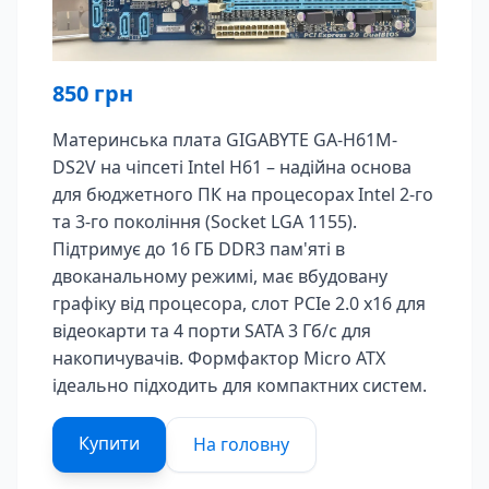
850
грн
Материнська плата GIGABYTE GA-H61M-
DS2V на чіпсеті Intel H61 – надійна основа
для бюджетного ПК на процесорах Intel 2-го
та 3-го покоління (Socket LGA 1155).
Підтримує до 16 ГБ DDR3 пам'яті в
двоканальному режимі, має вбудовану
графіку від процесора, слот PCIe 2.0 x16 для
відеокарти та 4 порти SATA 3 Гб/с для
накопичувачів. Формфактор Micro ATX
ідеально підходить для компактних систем.
Купити
На головну