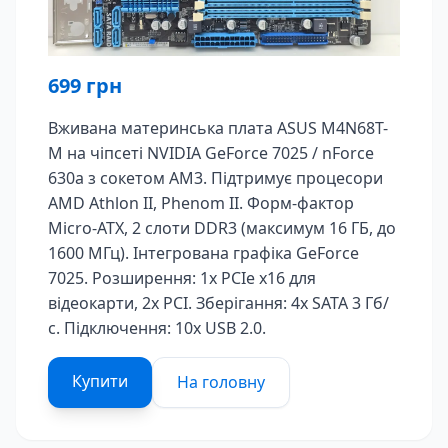
699
грн
Вживана материнська плата ASUS M4N68T-
M на чіпсеті NVIDIA GeForce 7025 / nForce
630a з сокетом AM3. Підтримує процесори
AMD Athlon II, Phenom II. Форм-фактор
Micro-ATX, 2 слоти DDR3 (максимум 16 ГБ, до
1600 МГц). Інтегрована графіка GeForce
7025. Розширення: 1x PCIe x16 для
відеокарти, 2x PCI. Зберігання: 4x SATA 3 Гб/
с. Підключення: 10x USB 2.0.
Купити
На головну