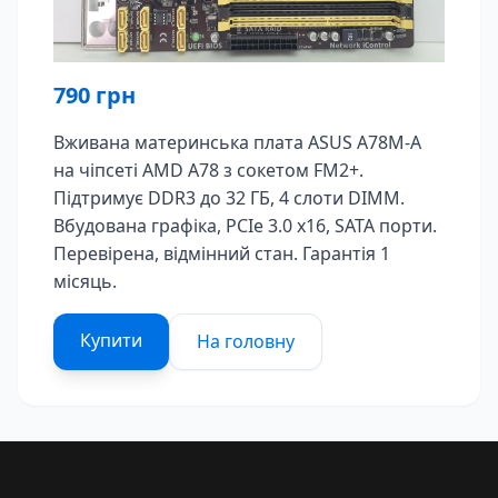
790
грн
Вживана материнська плата ASUS A78M-A
на чіпсеті AMD A78 з сокетом FM2+.
Підтримує DDR3 до 32 ГБ, 4 слоти DIMM.
Вбудована графіка, PCIe 3.0 x16, SATA порти.
Перевірена, відмінний стан. Гарантія 1
місяць.
Купити
На головну