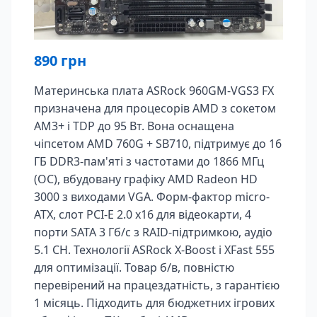
890
грн
Материнська плата ASRock 960GM-VGS3 FX
призначена для процесорів AMD з сокетом
AM3+ і TDP до 95 Вт. Вона оснащена
чіпсетом AMD 760G + SB710, підтримує до 16
ГБ DDR3-пам'яті з частотами до 1866 МГц
(OC), вбудовану графіку AMD Radeon HD
3000 з виходами VGA. Форм-фактор micro-
ATX, слот PCI-E 2.0 x16 для відеокарти, 4
порти SATA 3 Гб/с з RAID-підтримкою, аудіо
5.1 CH. Технології ASRock X-Boost і XFast 555
для оптимізації. Товар б/в, повністю
перевірений на працездатність, з гарантією
1 місяць. Підходить для бюджетних ігрових