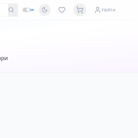
Увійти
UA
ари